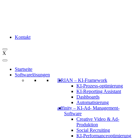
Kontakt
X
Startseite
Softwarelösungen
BRIAN – KI-Framework
KI-Prozess-optimierung
KI-Reporting Assistant
Dashboards
Automatisierung
adfinity – KI-Ad- Management-
Software
Creative Video & Ad-
Produktion
Social Recruiting
KI-Performanceoptimierung