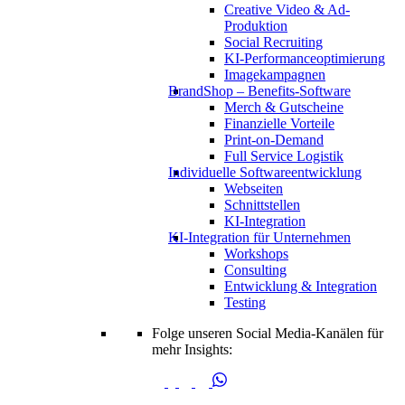
Creative Video & Ad-
Produktion
Social Recruiting
KI-Performanceoptimierung
Imagekampagnen
BrandShop – Benefits-Software
Merch & Gutscheine
Finanzielle Vorteile
Print-on-Demand
Full Service Logistik
Individuelle Softwareentwicklung
Webseiten
Schnittstellen
KI-Integration
KI-Integration für Unternehmen
Workshops
Consulting
Entwicklung & Integration
Testing
Folge unseren Social Media-Kanälen für
mehr Insights: