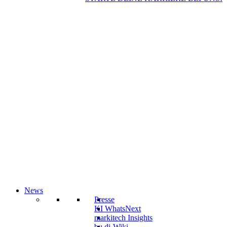
News
Presse
KI WhatsNext
markitech Insights
bu.di-Wiki