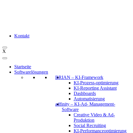
Kontakt
X
Startseite
Softwarelösungen
BRIAN – KI-Framework
KI-Prozess-optimierung
KI-Reporting Assistant
Dashboards
Automatisierung
adfinity – KI-Ad- Management-
Software
Creative Video & Ad-
Produktion
Social Recruiting
KI-Performanceoptimierung