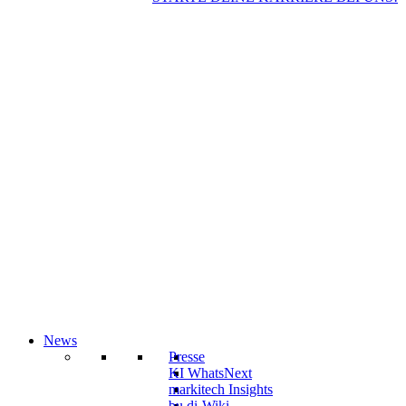
News
Presse
KI WhatsNext
markitech Insights
bu.di-Wiki