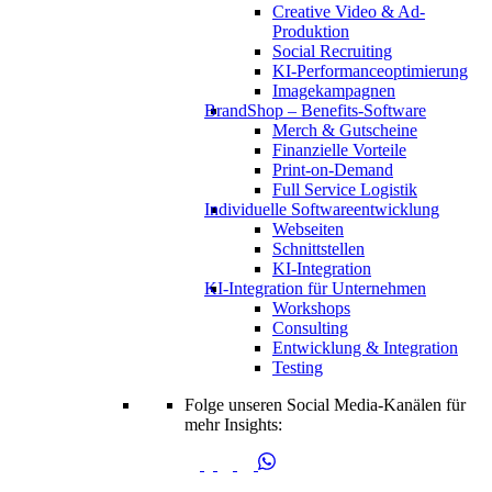
Creative Video & Ad-
Produktion
Social Recruiting
KI-Performanceoptimierung
Imagekampagnen
BrandShop – Benefits-Software
Merch & Gutscheine
Finanzielle Vorteile
Print-on-Demand
Full Service Logistik
Individuelle Softwareentwicklung
Webseiten
Schnittstellen
KI-Integration
KI-Integration für Unternehmen
Workshops
Consulting
Entwicklung & Integration
Testing
Folge unseren Social Media-Kanälen für
mehr Insights: