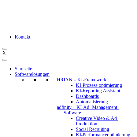
Kontakt
X
Startseite
Softwarelösungen
BRIAN – KI-Framework
KI-Prozess-optimierung
KI-Reporting Assistant
Dashboards
Automatisierung
adfinity – KI-Ad- Management-
Software
Creative Video & Ad-
Produktion
Social Recruiting
KI-Performanceoptimierung