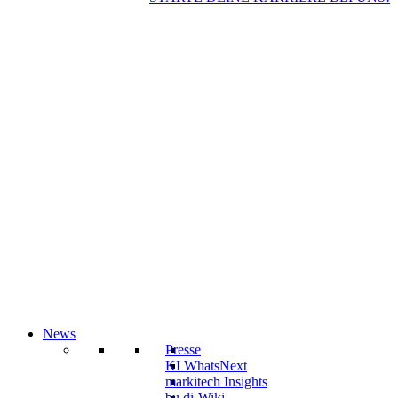
News
Presse
KI WhatsNext
markitech Insights
bu.di-Wiki