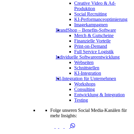
Creative Video & Ad-
Produktion
Social Recruiting
KI-Performanceoptimierung
Imagekampagnen
BrandShop – Benefits-Software
Merch & Gutscheine
Finanzielle Vorteile
Print-on-Demand
Full Service Logistik
Individuelle Softwareentwicklung
Webseiten
Schnittstellen
KI-Integration
KI-Integration für Unternehmen
Workshops
Consulting
Entwicklung & Integration
Testing
Folge unseren Social Media-Kanälen für
mehr Insights: