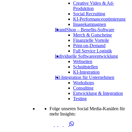
Creative Video & Ad-
Produktion
Social Recruiting
KI-Performanceoptimierung
Imagekampagnen
BrandShop – Benefits-Software
Merch & Gutscheine
Finanzielle Vorteile
Print-on-Demand
Full Service Logistik
Individuelle Softwareentwicklung
Webseiten
Schnittstellen
KI-Integration
KI-Integration für Unternehmen
Workshops
Consulting
Entwicklung & Integration
Testing
Folge unseren Social Media-Kanälen für
mehr Insights: