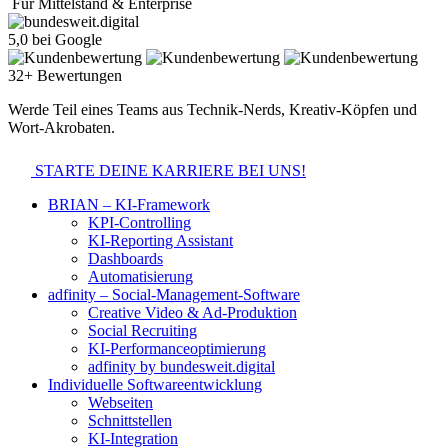
Für Mittelstand & Enterprise
5,0 bei Google
32+ Bewertungen
Werde Teil eines Teams aus Technik-Nerds, Kreativ-Köpfen und
Wort-Akrobaten.
STARTE DEINE KARRIERE BEI UNS!
BRIAN – KI-Framework
KPI-Controlling
KI-Reporting Assistant
Dashboards
Automatisierung
adfinity – Social-Management-Software
Creative Video & Ad-Produktion
Social Recruiting
KI-Performanceoptimierung
adfinity by bundesweit.digital
Individuelle Softwareentwicklung
Webseiten
Schnittstellen
KI-Integration