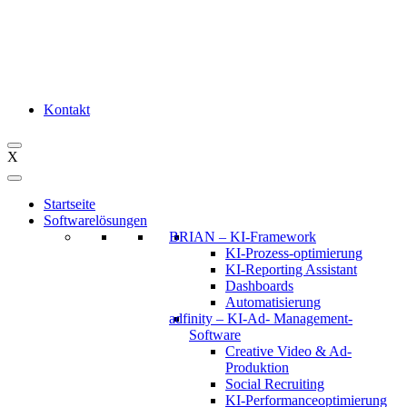
Kontakt
X
Startseite
Softwarelösungen
BRIAN – KI-Framework
KI-Prozess-optimierung
KI-Reporting Assistant
Dashboards
Automatisierung
adfinity – KI-Ad- Management-
Software
Creative Video & Ad-
Produktion
Social Recruiting
KI-Performanceoptimierung