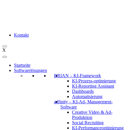
Kontakt
X
Startseite
Softwarelösungen
BRIAN – KI-Framework
KI-Prozess-optimierung
KI-Reporting Assistant
Dashboards
Automatisierung
adfinity – KI-Ad- Management-
Software
Creative Video & Ad-
Produktion
Social Recruiting
KI-Performanceoptimierung