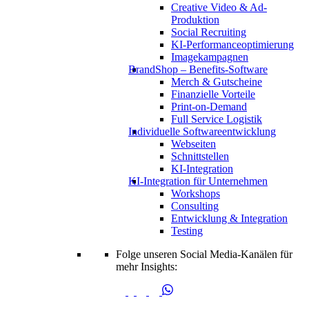
Creative Video & Ad-
Produktion
Social Recruiting
KI-Performanceoptimierung
Imagekampagnen
BrandShop – Benefits-Software
Merch & Gutscheine
Finanzielle Vorteile
Print-on-Demand
Full Service Logistik
Individuelle Softwareentwicklung
Webseiten
Schnittstellen
KI-Integration
KI-Integration für Unternehmen
Workshops
Consulting
Entwicklung & Integration
Testing
Folge unseren Social Media-Kanälen für
mehr Insights: