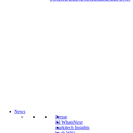
News
Presse
KI WhatsNext
markitech Insights
bu.di-Wiki